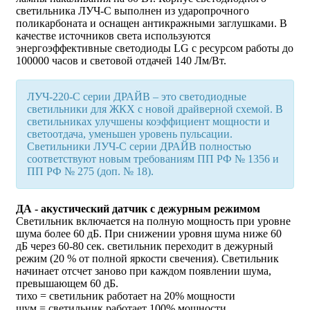
светильника ЛУЧ-С выполнен из ударопрочного
поликарбоната и оснащен антикражными заглушками. В
качестве источников света используются
энергоэффективные светодиоды LG с ресурсом работы до
100000 часов и световой отдачей 140 Лм/Вт.
ЛУЧ-220-С серии ДРАЙВ – это светодиодные
светильники для ЖКХ с новой драйверной схемой. В
светильниках улучшены коэффициент мощности и
светоотдача, уменьшен уровень пульсации.
Светильники ЛУЧ-С серии ДРАЙВ полностью
соответствуют новым требованиям ПП РФ № 1356 и
ПП РФ № 275 (доп. № 18).
ДА - акустический датчик с дежурным режимом
Светильник включается на полную мощность при уровне
шума более 60 дБ. При снижении уровня шума ниже 60
дБ через 60-80 сек. светильник переходит в дежурный
режим (20 % от полной яркости свечения). Светильник
начинает отсчет заново при каждом появлении шума,
превышающем 60 дБ.
тихо
=
светильник работает на 20% мощности
шум
=
светильник работает 100% мощности