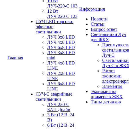
10 Вт
ЛУЧ-220-С 103
Информация
12 Вт
ЛУЧ-220-С 123
Новости
ЛУЧ LED торгово-
Статьи
офисные
Вопрос ответ
светильники
Светильники Луч
ЛУЧ 3х8 LED
для ЖКХ
ЛУЧ 4х8 LED
Преимущест
ЛУЧ 6х8 LED
светильнико
ЛУЧ 3х8 LED
Луч-С
Главная
mini
Светильники
ЛУЧ 4х8 LED
Луч-С в ЖК
LINE
Расчет
ЛУЧ 2х8 LED
экономии
LINE
электроэнер
ЛУЧ 6х8 LED
Элементы
LINE
Экономия на
ЛУЧ-С аварийные
примере в ЖКХ
светильники
Типы датчиков
ЛУЧ-220-С
БАП Драйв
3 Вт (12 В, 24
В)
6 Вт (12 В, 24