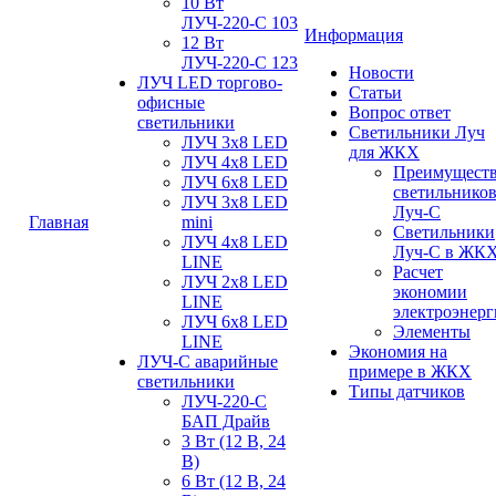
10 Вт
ЛУЧ-220-С 103
Информация
12 Вт
ЛУЧ-220-С 123
Новости
ЛУЧ LED торгово-
Статьи
офисные
Вопрос ответ
светильники
Светильники Луч
ЛУЧ 3х8 LED
для ЖКХ
ЛУЧ 4х8 LED
Преимущест
ЛУЧ 6х8 LED
светильнико
ЛУЧ 3х8 LED
Луч-С
Главная
mini
Светильники
ЛУЧ 4х8 LED
Луч-С в ЖК
LINE
Расчет
ЛУЧ 2х8 LED
экономии
LINE
электроэнер
ЛУЧ 6х8 LED
Элементы
LINE
Экономия на
ЛУЧ-С аварийные
примере в ЖКХ
светильники
Типы датчиков
ЛУЧ-220-С
БАП Драйв
3 Вт (12 В, 24
В)
6 Вт (12 В, 24